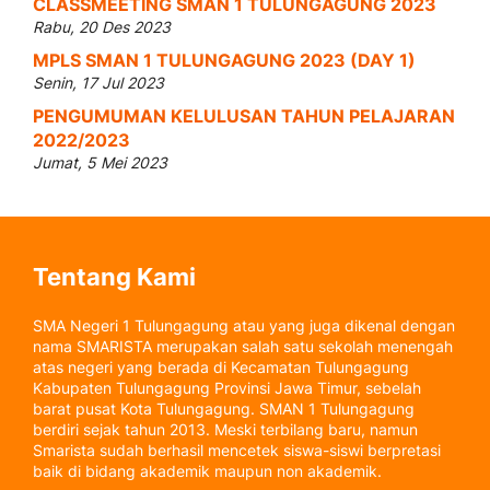
CLASSMEETING SMAN 1 TULUNGAGUNG 2023
Rabu, 20 Des 2023
MPLS SMAN 1 TULUNGAGUNG 2023 (DAY 1)
Senin, 17 Jul 2023
PENGUMUMAN KELULUSAN TAHUN PELAJARAN
2022/2023
Jumat, 5 Mei 2023
Tentang Kami
SMA Negeri 1 Tulungagung atau yang juga dikenal dengan
nama SMARISTA merupakan salah satu sekolah menengah
atas negeri yang berada di Kecamatan Tulungagung
Kabupaten Tulungagung Provinsi Jawa Timur, sebelah
barat pusat Kota Tulungagung. SMAN 1 Tulungagung
berdiri sejak tahun 2013. Meski terbilang baru, namun
Smarista sudah berhasil mencetek siswa-siswi berpretasi
baik di bidang akademik maupun non akademik.