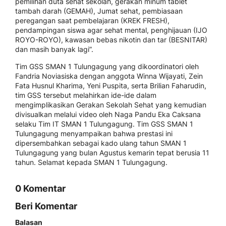
pemilihan duta sehat sekolah, gerakan minum tablet
tambah darah (GEMAH), Jumat sehat, pembiasaan
peregangan saat pembelajaran (KREK FRESH),
pendampingan siswa agar sehat mental, penghijauan (IJO
ROYO-ROYO), kawasan bebas nikotin dan tar (BESNITAR)
dan masih banyak lagi”.
Tim GSS SMAN 1 Tulungagung yang dikoordinatori oleh
Fandria Noviasiska dengan anggota Winna Wijayati, Zein
Fata Husnul Kharima, Yeni Puspita, serta Brilian Faharudin,
tim GSS tersebut melahirkan ide-ide dalam
mengimplikasikan Gerakan Sekolah Sehat yang kemudian
divisualkan melalui video oleh Naga Pandu Eka Caksana
selaku Tim IT SMAN 1 Tulungagung. Tim GSS SMAN 1
Tulungagung menyampaikan bahwa prestasi ini
dipersembahkan sebagai kado ulang tahun SMAN 1
Tulungagung yang bulan Agustus kemarin tepat berusia 11
tahun. Selamat kepada SMAN 1 Tulungagung.
0 Komentar
Beri Komentar
Balasan