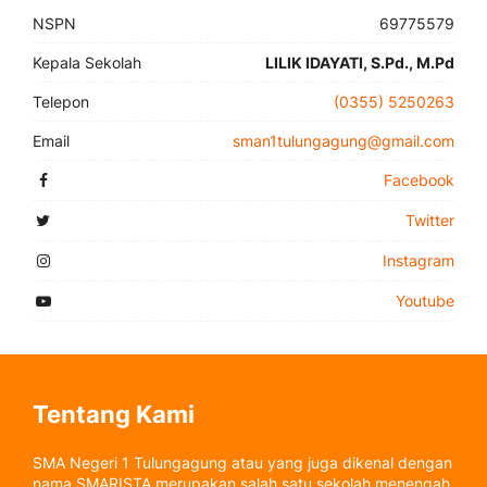
NSPN
69775579
Kepala Sekolah
LILIK IDAYATI, S.Pd., M.Pd
Telepon
(0355) 5250263
Email
sman1tulungagung@gmail.com
Facebook
Twitter
Instagram
Youtube
Tentang Kami
SMA Negeri 1 Tulungagung atau yang juga dikenal dengan
nama SMARISTA merupakan salah satu sekolah menengah