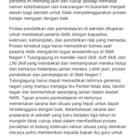
pertama ini memang jauh dari cukup apalagi memadai
namun keterbatasan dan kekurangan ini bukanlah menjadi
alasan bagi sekolah untuk tidak menyelenggarakan proses
belajar mengajar dengan baik.
Proses pendidikan dan pembelajaran di sekolah ditujukan
untuk membekali peserta didik dengan kapasitas
keilmuan, ketrampilan, dan pendidikan nilai yang memadai.
Proses tersebut juga harus memastikan bahwa saat
peserta didik mengakhiri tugas akademiknya di SMA
Negeri 1 Tulungagung ini memiliki
Hard Skill, Soft Skill, dan
Life Skill
yang membekali dan memampukan mereka hidup
dan berkarya melampau jaman mereka. Lebih jauh, proses
pendidikan dan pembelajaran di SMA Negeri 1
Tulungagung harus dapat memastikan lahirnya generasi
negeri yang mampu menjaga Ibu Pertiwi tetap ada, berdiri
tegak dan bermartabat sepanjang jaman dalam wadah
NKRI. Tujuan proses pembelajaran ini tentunya
memerlukan sarana dan situasi yang tepat untuk dapat
terselenggara dengan baik. Keterbatasan sarana dan
prasarana di sekolah yang baru berjalan tiga tahun ini
mungkin tidak cukup ideal dalam memfasilitasi proses
perolehan di bidang keilmuan namun situasi yang demikian
niscaya justru memberikan kepada bapak ibu guru untuk