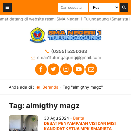
mat datang di website resmi SMA Negeri 1 Tulungagung (Smarista H
(0355) 5250263
sman1tulungagung@gmail.com
Anda ada di :
Beranda
-
Tag "almigthy magz"
Tag:
almigthy magz
30 Agu 2024 -
Berita
DEBAT PENYAMPAIAN VISI DAN MISI
KANDIDAT KETUA MPK SMARISTA