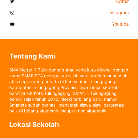
Twitter
Instagram
Youtube
Tentang Kami
SMA Negeri 1 Tulungagung atau yang juga dikenal dengan
nama SMARISTA merupakan salah satu sekolah menengah
atas negeri yang berada di Kecamatan Tulungagung
Kabupaten Tulungagung Provinsi Jawa Timur, sebelah
barat pusat Kota Tulungagung. SMAN 1 Tulungagung
berdiri sejak tahun 2013. Meski terbilang baru, namun
Smarista sudah berhasil mencetek siswa-siswi berpretasi
baik di bidang akademik maupun non akademik.
Lokasi Sekolah