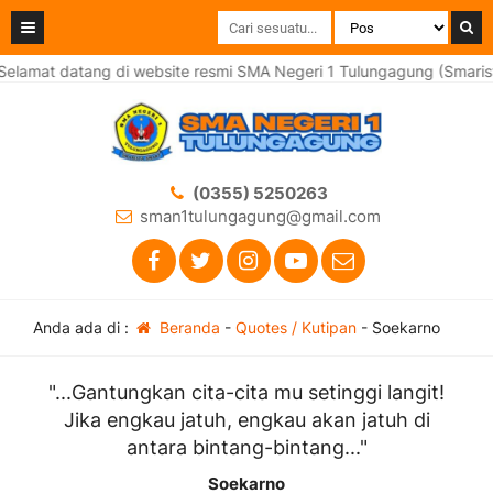
elamat datang di website resmi SMA Negeri 1 Tulungagung (Smaris
(0355) 5250263
sman1tulungagung@gmail.com
Anda ada di :
Beranda
-
Quotes / Kutipan
-
Soekarno
"...Gantungkan cita-cita mu setinggi langit!
Jika engkau jatuh, engkau akan jatuh di
antara bintang-bintang..."
Soekarno