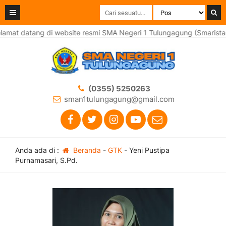
amat datang di website resmi SMA Negeri 1 Tulungagung (Smarista 
(0355) 5250263
sman1tulungagung@gmail.com
Anda ada di :
Beranda
-
GTK
-
Yeni Pustipa
Purnamasari, S.Pd.