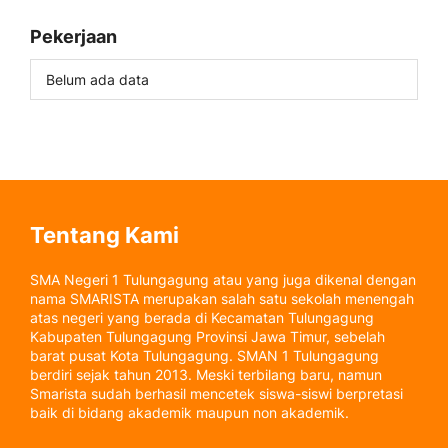
Pekerjaan
Belum ada data
Tentang Kami
SMA Negeri 1 Tulungagung atau yang juga dikenal dengan
nama SMARISTA merupakan salah satu sekolah menengah
atas negeri yang berada di Kecamatan Tulungagung
Kabupaten Tulungagung Provinsi Jawa Timur, sebelah
barat pusat Kota Tulungagung. SMAN 1 Tulungagung
berdiri sejak tahun 2013. Meski terbilang baru, namun
Smarista sudah berhasil mencetek siswa-siswi berpretasi
baik di bidang akademik maupun non akademik.