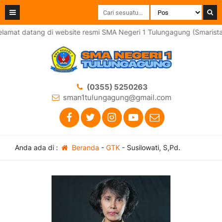
amat datang di website resmi SMA Negeri 1 Tulungagung (Smarista 
(0355) 5250263
sman1tulungagung@gmail.com
Anda ada di :
Beranda
-
GTK
-
Susilowati, S,Pd.