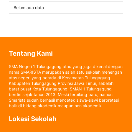
Belum ada data
Tentang Kami
SMA Negeri 1 Tulungagung atau yang juga dikenal dengan
nama SMARISTA merupakan salah satu sekolah menengah
atas negeri yang berada di Kecamatan Tulungagung
Kabupaten Tulungagung Provinsi Jawa Timur, sebelah
barat pusat Kota Tulungagung. SMAN 1 Tulungagung
berdiri sejak tahun 2013. Meski terbilang baru, namun
Smarista sudah berhasil mencetek siswa-siswi berpretasi
baik di bidang akademik maupun non akademik.
Lokasi Sekolah