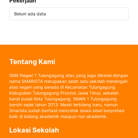
Pekerjaan
Belum ada data
Tentang Kami
SMA Negeri 1 Tulungagung atau yang juga dikenal dengan
nama SMARISTA merupakan salah satu sekolah menengah
atas negeri yang berada di Kecamatan Tulungagung
Kabupaten Tulungagung Provinsi Jawa Timur, sebelah
barat pusat Kota Tulungagung. SMAN 1 Tulungagung
berdiri sejak tahun 2013. Meski terbilang baru, namun
Smarista sudah berhasil mencetek siswa-siswi berpretasi
baik di bidang akademik maupun non akademik.
Lokasi Sekolah