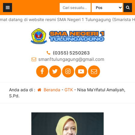
at datang di website resmi SMA Negeri 1 Tulungagung (Smarista He
(0355) 5250263
sman1tulungagung@gmail.com
Anda ada di :
Beranda
-
GTK
-
Nisa Ma’rifatul Amaliyah,
S.Pd.