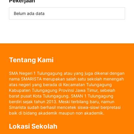
Pekerjaan
Belum ada data
Tentang Kami
SMA Negeri 1 Tulungagung atau yang juga dikenal dengan
nama SMARISTA merupakan salah satu sekolah menengah
atas negeri yang berada di Kecamatan Tulungagung
Kabupaten Tulungagung Provinsi Jawa Timur, sebelah
barat pusat Kota Tulungagung. SMAN 1 Tulungagung
berdiri sejak tahun 2013. Meski terbilang baru, namun
Smarista sudah berhasil mencetek siswa-siswi berpretasi
baik di bidang akademik maupun non akademik.
Lokasi Sekolah