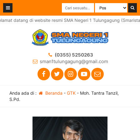
amat datang di website resmi SMA Negeri 1 Tulungagung (Smarista 
(0355) 5250263
sman1tulungagung@gmail.com
Anda ada di :
Beranda
-
GTK
-
Moh. Tantra Tanzil,
S.Pd.