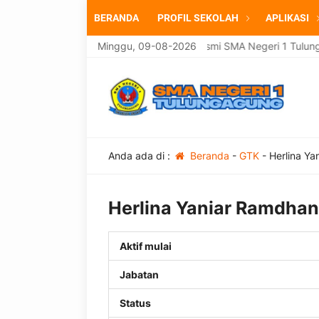
BERANDA
PROFIL SEKOLAH
APLIKASI
Selamat datang di website resmi SMA Negeri 1 Tulunga
Minggu, 09-08-2026
Anda ada di :
Beranda
-
GTK
-
Herlina Ya
Herlina Yaniar Ramdhan
Aktif mulai
Jabatan
Status