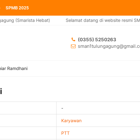
SPMB 2025
gung (Smarista Hebat)
Selamat datang di website resmi SMA 
(0355) 5250263
sman1tulungagung@gmail.
niar Ramdhani
i
-
Karyawan
PTT