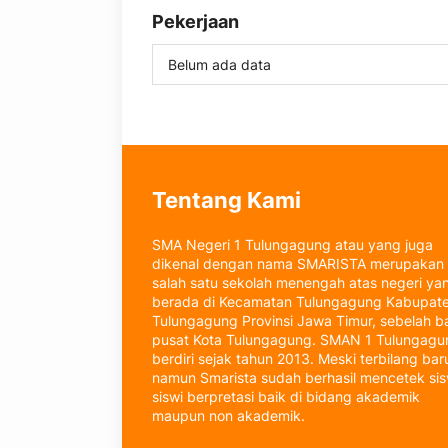
Pekerjaan
Belum ada data
Tentang Kami
SMA Negeri 1 Tulungagung atau yang juga
dikenal dengan nama SMARISTA merupakan
salah satu sekolah menengah atas negeri ya
berada di Kecamatan Tulungagung Kabupat
Tulungagung Provinsi Jawa Timur, sebelah b
pusat Kota Tulungagung. SMAN 1 Tulungagu
berdiri sejak tahun 2013. Meski terbilang bar
namun Smarista sudah berhasil mencetek si
siswi berpretasi baik di bidang akademik
maupun non akademik.