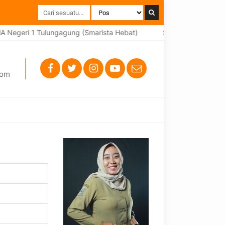
Negeri 1 Tulungagung (Smarista Hebat)
Selamat datang di we
com