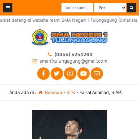
mat datang di website resmi SMA Negeri 1 Tulungagung (Smarista H
(0355) 5250263
sman1tulungagung@gmail.com
Anda ada di :
Beranda
-
GTK
-
Faisal Achmad, S.AP.