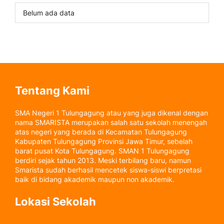
Belum ada data
Tentang Kami
SMA Negeri 1 Tulungagung atau yang juga dikenal dengan
nama SMARISTA merupakan salah satu sekolah menengah
atas negeri yang berada di Kecamatan Tulungagung
Kabupaten Tulungagung Provinsi Jawa Timur, sebelah
barat pusat Kota Tulungagung. SMAN 1 Tulungagung
berdiri sejak tahun 2013. Meski terbilang baru, namun
Smarista sudah berhasil mencetek siswa-siswi berpretasi
baik di bidang akademik maupun non akademik.
Lokasi Sekolah