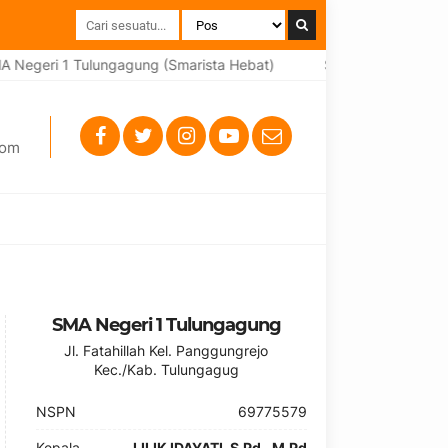
 Negeri 1 Tulungagung (Smarista Hebat)
Selamat datang di w
com
SMA Negeri 1 Tulungagung
Jl. Fatahillah Kel. Panggungrejo
Kec./Kab. Tulungagug
NSPN
69775579
Kepala
LILIK IDAYATI, S.Pd., M.Pd