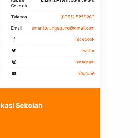
Sekolah
Telepon
(0355) 5250263
Email
sman1tulungagung@gmail.com
Facebook
Twitter
Instagram
Youtube
kasi Sekolah