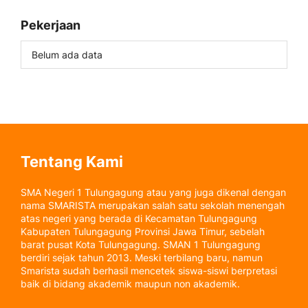
Pekerjaan
Belum ada data
Tentang Kami
SMA Negeri 1 Tulungagung atau yang juga dikenal dengan
nama SMARISTA merupakan salah satu sekolah menengah
atas negeri yang berada di Kecamatan Tulungagung
Kabupaten Tulungagung Provinsi Jawa Timur, sebelah
barat pusat Kota Tulungagung. SMAN 1 Tulungagung
berdiri sejak tahun 2013. Meski terbilang baru, namun
Smarista sudah berhasil mencetek siswa-siswi berpretasi
baik di bidang akademik maupun non akademik.