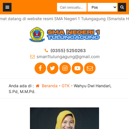
at datang di website resmi SMA Negeri 1 Tulungagung (Smarista He
(0355) 5250263
sman1tulungagung@gmail.com
Anda ada di :
Beranda
-
GTK
-
Wahyu Dwi Handari,
S.Pd, M.M.Pd.