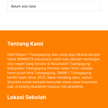
Belum ada data
Tentang Kami
SMA Negeri 1 Tulungagung atau yang juga dikenal dengan
nama SMARISTA merupakan salah satu sekolah menengah
atas negeri yang berada di Kecamatan Tulungagung
Kabupaten Tulungagung Provinsi Jawa Timur, sebelah
barat pusat Kota Tulungagung. SMAN 1 Tulungagung
berdiri sejak tahun 2013. Meski terbilang baru, namun
Smarista sudah berhasil mencetek siswa-siswi berpretasi
baik di bidang akademik maupun non akademik.
Lokasi Sekolah