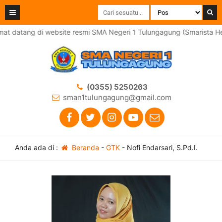
t datang di website resmi SMA Negeri 1 Tulungagung (Smarista He
(0355) 5250263
sman1tulungagung@gmail.com
Anda ada di :
Beranda
-
GTK
-
Nofi Endarsari, S.Pd.I.