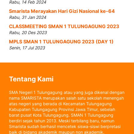
Rabu, 14 Feb 2024
Smarista Merayakan Hari Gizi Nasional ke-64
Rabu, 31 Jan 2024
CLASSMEETING SMAN 1 TULUNGAGUNG 2023
Rabu, 20 Des 2023
MPLS SMAN 1 TULUNGAGUNG 2023 (DAY 1)
Senin, 17 Jul 2023
Tentang Kami
SMA Negeri 1 Tulungagung atau yang juga dikenal dengan
nama SMARISTA merupakan salah satu sekolah menengah
atas negeri yang berada di Kecamatan Tulungagung
Kabupaten Tulungagung Provinsi Jawa Timur, sebelah
barat pusat Kota Tulungagung. SMAN 1 Tulungagung
berdiri sejak tahun 2013. Meski terbilang baru, namun
Smarista sudah berhasil mencetek siswa-siswi berpretasi
baik di bidang akademik maupun non akademik.