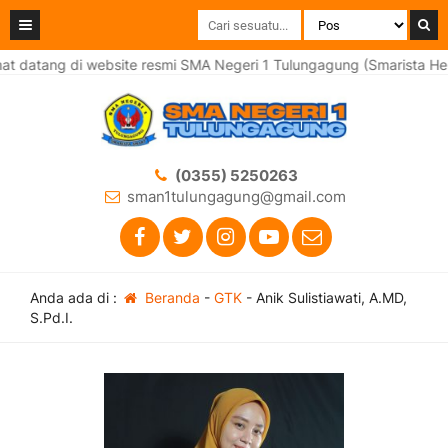
t datang di website resmi SMA Negeri 1 Tulungagung (Smarista Heb
(0355) 5250263
sman1tulungagung@gmail.com
Anda ada di :
Beranda
-
GTK
-
Anik Sulistiawati, A.MD,
S.Pd.I.