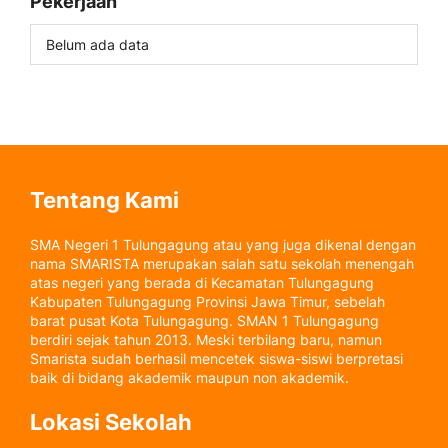
Pekerjaan
Belum ada data
Tentang Kami
SMA Negeri 1 Tulungagung atau yang juga dikenal dengan
nama SMARISTA merupakan salah satu sekolah menengah
atas negeri yang berada di Kecamatan Tulungagung
Kabupaten Tulungagung Provinsi Jawa Timur, sebelah
barat pusat Kota Tulungagung. SMAN 1 Tulungagung
berdiri sejak tahun 2013. Meski terbilang baru, namun
Smarista sudah berhasil mencetek siswa-siswi berpretasi
baik di bidang akademik maupun non akademik.
Lokasi Sekolah