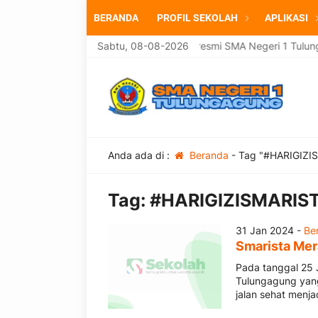
BERANDA
PROFIL SEKOLAH
APLIKASI
Selamat datang di website resmi SMA Negeri 1 Tulung
Sabtu, 08-08-2026
Anda ada di :
Beranda
-
Tag "#HARIGIZI
Tag:
#HARIGIZISMARIS
31 Jan 2024 -
Ber
Smarista Mer
Pada tanggal 25 
Tulungagung yang 
jalan sehat menj