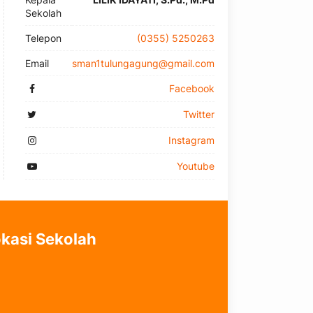
Sekolah
Telepon
(0355) 5250263
Email
sman1tulungagung@gmail.com
Facebook
Twitter
Instagram
Youtube
kasi Sekolah