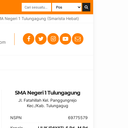
 Negeri 1 Tulungagung (Smarista Hebat)
Selamat datang di w
com
SMA Negeri 1 Tulungagung
Jl. Fatahillah Kel. Panggungrejo
Kec./Kab. Tulungagug
NSPN
69775579
Kepala
LILIK IDAYATI, S.Pd., M.Pd