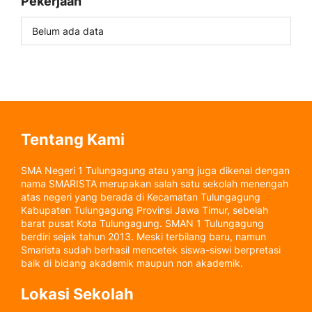
Pekerjaan
Belum ada data
Tentang Kami
SMA Negeri 1 Tulungagung atau yang juga dikenal dengan
nama SMARISTA merupakan salah satu sekolah menengah
atas negeri yang berada di Kecamatan Tulungagung
Kabupaten Tulungagung Provinsi Jawa Timur, sebelah
barat pusat Kota Tulungagung. SMAN 1 Tulungagung
berdiri sejak tahun 2013. Meski terbilang baru, namun
Smarista sudah berhasil mencetek siswa-siswi berpretasi
baik di bidang akademik maupun non akademik.
Lokasi Sekolah