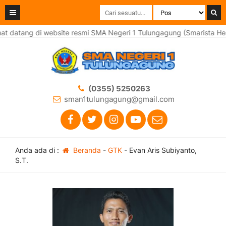
t datang di website resmi SMA Negeri 1 Tulungagung (Smarista Heb
(0355) 5250263
sman1tulungagung@gmail.com
Anda ada di :
Beranda
-
GTK
-
Evan Aris Subiyanto,
S.T.